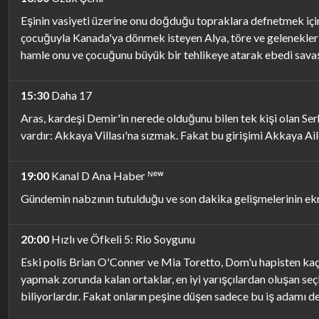
Eşinin vasiyeti üzerine onu doğduğu topraklara defnetmek için
çocuğuyla Kanada'ya dönmek isteyen Alya, töre ve geleneklerin
hamle onu ve çocuğunu büyük bir tehlikeye atarak ebedi savaşı
15:30
Daha 17
Aras, kardeşi Demir'in nerede olduğunu bilen tek kişi olan Se
vardır: Akkaya Villası'na sızmak. Fakat bu girişimi Akkaya Aile
19:00
Kanal D Ana Haber ᴺᵉʷ
Gündemin nabzının tutulduğu ve son dakika gelişmelerinin ek
20:00
Hızlı ve Öfkeli 5: Rio Soygunu
Eski polis Brian O'Conner ve Mia Toretto, Dom'u hapisten kaçırdı
yapmak zorunda kalan ortaklar, en iyi yarışçılardan oluşan seç
biliyorlardır. Fakat onların peşine düşen sadece bu iş adamı değ