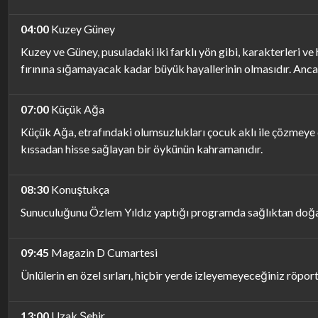
04:00
Kuzey Güney
Kuzey ve Güney, pusuladaki iki farklı yön gibi, karakterleri ve h
fırınına sığamayacak kadar büyük hayallerinin olmasıdır. Ancak
07:00
Küçük Ağa
Küçük Ağa, etrafındaki olumsuzlukları çocuk aklı ile çözmeye 
kıssadan hisse sağlayan bir öykünün kahramanıdır.
08:30
Konuştukça
Sunuculuğunu Özlem Yıldız yaptığı programda sağlıktan doğal
09:45
Magazin D Cumartesi
Ünlülerin en özel sırları, hiçbir yerde izleyemeyeceğiniz röpor
13:00
Uzak Şehir