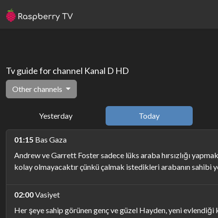
Tv guide for channel Kanal D HD
Other channels
Yesterday
Today
01:15
Bas Gaza
Andrew ve Garrett Foster sadece lüks araba hırsızlığı yapmakta
kolay olmayacaktır çünkü çalmak istedikleri arabanın sahibi ye
02:00
Vasiyet
Her şeye sahip görünen genç ve güzel Hayden, yeni evlendiği k