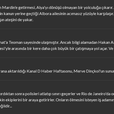
 Mardin'e getirmesi, Alya'yı dönüşü olmayan bir yolculuğa çıkarır. 
 kanun yerine geçtiği Albora ailesinin acımasız yüzüyle karşılaşır
n ateşini de yakar.
rhat'a Teoman sayesinde ulaşmıştır. Ancak bilgi alamadan Hakan Ak
si'yle arasında bir kere daha çok büyük bir çatışmaya yol açar. Ve o
rana aktarıldığı Kanal D Haber Haftasonu, Merve Dinçkol'un sunu
ktan sonra polisleri atlatıp sınırı geçerler ve Rio de Janeiro'da or
kin ekiplerini bir araya getirirler. Onların ölmesini isteyen iş ad
ildir...