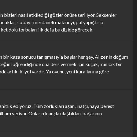
 bizleri nasıl etkilediği gözler önüne seriliyor. Seksenler
ocuklar; sobayı, merdaneli makineyi, pul yapıştırıp
sket dolu torbaları ilk defa bu dizide görecek.
n’ın bir kaza sonucu tanışmasıyla başlar her şey. Alize’nin doğum
ceğini öğrendiğinde ona ders vermek için küçük, minicik bir
 artık iki yol vardır. Ya oyunu, yeni kurallarına göre
itlik ediyoruz. Tüm zorlukları aşan, inatçı, hayalperest
ham veriyor. Onların inançla ulaştıkları başarının