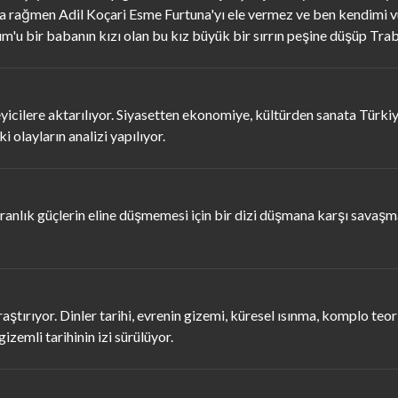
ığa rağmen Adil Koçari Esme Furtuna'yı ele vermez ve ben kendimi 
Rum'u bir babanın kızı olan bu kız büyük bir sırrın peşine düşüp Trab
yicilere aktarılıyor. Siyasetten ekonomiye, kültürden sanata Türki
olayların analizi yapılıyor.
karanlık güçlerin eline düşmemesi için bir dizi düşmana karşı sava
ştırıyor. Dinler tarihi, evrenin gizemi, küresel ısınma, komplo teori
izemli tarihinin izi sürülüyor.