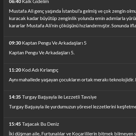
06:40
Kalk Gidelim
Mustafa Ali genç yaşında İstanbul'a gelmiş ve çok zengin olmuş
kuracak kadar büyütüp zenginlik yolunda emin adımlarla yürür
kararlar Mustafa Ali’nin çöküşünü hızlandırmıştır. Sonunda ifl
09:30
Kaptan Pengu Ve Arkadaşları 5
Kaptan Pengu Ve Arkadaşları 5.
11:20
Kod Adı Kırlangıç
Aynı mahallede yaşayan çocukların ortak merakı teknolojidir. D
14:35
Turgay Başyayla ile Lezzetli Tavsiye
Turgay Başyayla ile yurdumuzun yöresel lezzetlerini keşfetme
15:45
Taşacak Bu Deniz
İki düşman aile, Furtunalılar ve Koçarililerin bitmek bilmeyen