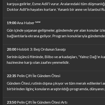
karşıya gelirler, Esme Adil'i vurur. Aralarındaki tüm düşmanl
Doktor Adil'in hayatını kurtarır. Yunanlı bir anne ve İstanbul 
19:00
Ana Haber ᴺᵉʷ
Gün içinde yaşanan gelişmeler, gündemde yer alan konular izle
bağlantılarla ekrana geliyor. Program konuklarıyla gündemdeki 
20:00
Hobbit 3: Beş Ordunun Savaşı
Serinin üçüncü filminde, Bilbo ve arkadaşları, 'Yalnız Dağ'ın 
hazinesine karşı olan zaafını yenmelidir.
22:35
Pelin Çift İle Gündem Ötesi
Gündem Ötesi, rutinin dışına çıkıyor ve tüm merak edilenleri ara
birbirinden ilginç konuların araştırıldığı programda, dünyanın g
23:50
Pelin Çift İle Gündem Ötesi Artı