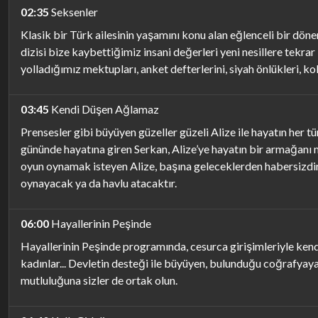
02:35
Seksenler
Klasik bir Türk ailesinin yaşamını konu alan eğlenceli bir dönem
dizisi bize kaybettiğimiz insani değerleri yeni nesillere tekr
yolladığımız mektupları, anket defterlerini, siyah önlükleri, k
03:45
Kendi Düşen Ağlamaz
Prensesler gibi büyüyen güzeller güzeli Alize ile hayatın her tü
gününde hayatına giren Serkan, Alize’ye hayatın bir armağanı 
oyun oynamak isteyen Alize, başına geleceklerden habersizdir. 
oynayacak ya da havlu atacaktır.
06:00
Hayallerinin Peşinde
Hayallerinin Peşinde programında, cesurca girişimleriyle kendi
kadınlar... Devletin desteği ile büyüyen, bulunduğu coğrafyaya
mutluluğuna sizler de ortak olun.