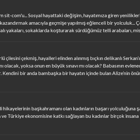
 sit-com'u... Sosyal hayattaki değişim, hayatımıza giren yeniliklerin
ar kazandırmak amacıyla geçmişe yapılmış eğlenceli bir yolculuk... Ç
olalı yakaları, sokaklarda koşturarak sürdüğümüz telli arabaları, mi
rlü çilesini çekmiş, hayalleri elinden alınmış bıçkın delikanlı Serka
mı olacak, yoksa onun en büyük sınavı mı olacak? Babasının evlene
Kendini bir anda bambaşka bir hayatın içinde bulan Alize’nin önünde
 hikayelerinin başkahramanı olan kadınların başarı yolculuğuna şah
 ve Türkiye ekonomisine katkı sağlayan bu kadınlar birçok insana il