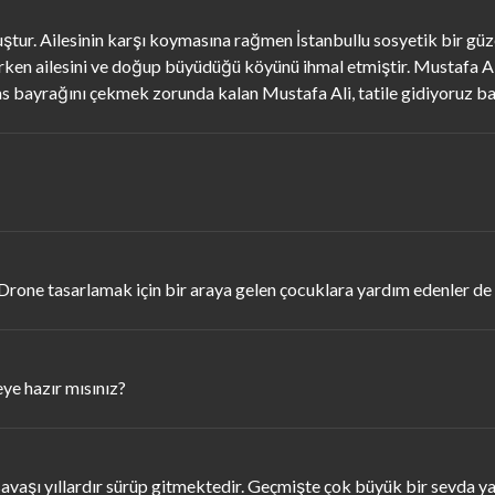
tur. Ailesinin karşı koymasına rağmen İstanbullu sosyetik bir güze
ken ailesini ve doğup büyüdüğü köyünü ihmal etmiştir. Mustafa Ali
as bayrağını çekmek zorunda kalan Mustafa Ali, tatile gidiyoruz bah
rone tasarlamak için bir araya gelen çocuklara yardım edenler de ol
ye hazır mısınız?
 savaşı yıllardır sürüp gitmektedir. Geçmişte çok büyük bir sevda 