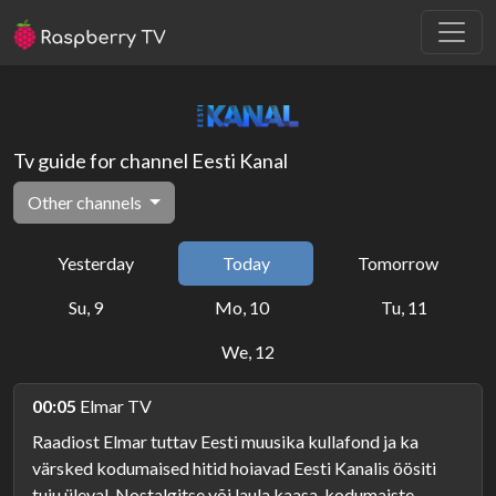
Tv guide for channel Eesti Kanal
Other channels
Yesterday
Today
Tomorrow
Su, 9
Mo, 10
Tu, 11
We, 12
00:05
Elmar TV
Raadiost Elmar tuttav Eesti muusika kullafond ja ka
värsked kodumaised hitid hoiavad Eesti Kanalis öösiti
tuju üleval. Nostalgitse või laula kaasa, kodumaiste