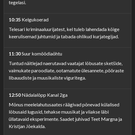
tegelasi.
10:35
Kelgukoerad
Telesari kriminaaluurijatest, kel tuleb lahendada kõige
keerulisemad juhtumid ja tabada ohlikud kurjategijad.
11:30
Suur komöödiaõhtu
Tuntud näitlejad naerutavad vaatajat lõbusate sketšide,
vaimukate paroodiate, ootamatute ülesannete, pööraste
libauudiste ja muusikaliste viguritega.
12:50
Nädalalõpp Kanal 2ga
Mõnus meelelahutusaates räägivad põnevad külalised
lõbusaid lugusid, tehakse muusikat ja viiakse läbi
üllatavaid eksperimente. Saadet juhivad Teet Margna ja
Kristjan Jõekalda.