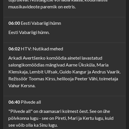
muusikavideote paremik on eetris.
06:00
Eesti Vabariigi hümn
Eesti Vabariigi hümn.
06:02
HTV: Nutikad mehed
Arkadi Avertšenko komöödia ainetel lavastatud
salongikomöödias mängivad Aarne Üksküla, Maria
Klenskaja, Lembit Ulfsak, Guido Kangur ja Andrus Vaarik.
Režissöör Toomas Kirss, helilooja Peeter Vähi, toimetaja
Vahur Kersna.
06:40
Pilvede all
"Pilvede all" on draamasari kolmest õest. See on ühe
põlvkonna lugu - see on Pireti, Mari ja Kertu lugu, kuid
see võib olla ka Sinu lugu.