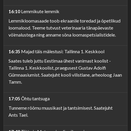
16:10
Lemmikute lemmik
Lemmikloomasaade toob ekraanile toredad ja õpetlikud
loomalood. Teeme tutvust veterinaaria tänapäevaste
võimalustega ning anname sõna loomaspetsialistidele.
16:35
Majad täis mälestusi: Tallinna 1. Keskkool
Saates tuleb juttu Eestimaa ühest vanimast koolist -
Tallinna 1. Keskkoolist, praegusest Gustav Adolfi
Gümnaasiumist. Saatejuht kooli vilistlane, arheoloog Jaan
Tamm.
17:05
Õhtu tantsuga
Tunneme rõõmu muusikast ja tantsimisest. Saatejuht
Ants Tael.