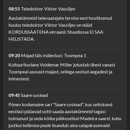
08:55
Teledoktor Viktor Vassiljev
Aastakümneid televaatajate tervise eest hoolitsenud
kuulus teledoktor Viktor Vassiljev on nüüd
KORDUSSAATENA ekraanil. Stuudiosse EI SAA
HELISTADA.
09:20
Majad täis mälestusi: Toompea 1
Kultuuriloolane Voldemar Miller jutustab ühest vanast
Toompeal asuvast majast, sellega seotud aegadest ja
inimestest.
09:45
Saare sosinad
Põnev kodumaine sari "Saare sosinad", kus seltskond
eestlasi püüavad sotti saada aastakümneid tagasi
toimunust ja seda kõike päikeselisel Madeira saarel, kuhu
justkui tellimise peale lisandub aina salapärasemaid