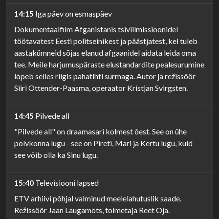
14:15
Iga päev on esmaspäev
Dokumentaalfilm Afganistanis tsiviilmissioonidel
töötavatest Eesti politseinikest ja päästjatest, kel tuleb
aastakümneid sõjas elanud afgaanidel aidata leida oma
tee. Meile harjumuspäraste elustandardite pealesurumine
lõpeb selles riigis pahatihti surmaga. Autor ja režissöör
Siiri Ottender-Paasma, operaator Kristjan Svirgsten.
14:45
Pilvede all
"Pilvede all" on draamasari kolmest õest. See on ühe
põlvkonna lugu - see on Pireti, Mari ja Kertu lugu, kuid
see võib olla ka Sinu lugu.
15:40
Televisiooni lapsed
ETV arhiivi põhjal valminud meelelahutuslik saade.
Režissöör Jaan Laugamõts, toimetaja Reet Oja.