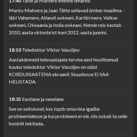
17:40
Tätte ja Matvere imeline ilmareis
Marko Matvere ja Jaan Tätte seilavad ümber maailma -
läbi Vahemere, Atlandi ookeani, Kariibi mere, Vaikse
ookeani, Okeaania ja India ookeani. Nende reis kestab
2010. aasta oktoobrist kuni 2012. aasta juunini.
18:10
Teledoktor Viktor Vassiljev
Aastakümneid televaatajate tervise eest hoolitsenud
kuulus teledoktor Viktor Vassiljev on nüüd
KORDUSSAATENA ekraanil. Stuudiosse EI SAA
HELISTADA.
18:35
Eestlane ja venelane
See on seltskond, kes topib oma nina igaühe
probleemidesse ja kui probleemi ei ole, siis oskab ta selle
hoobilt tekitada..