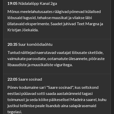
19:05
Nädalalõpp Kanal 2ga
Mõnus meelelahutusaates räägivad põnevad külalised
lõbusaid lugusid, tehakse muusikat ja viiakse läbi
üllatavaid eksperimente. Saadet juhivad Teet Margna ja
Kristjan Jõekalda.
20:35
Suur komöödiaõhtu
Tuntud näitlejad naerutavad vaatajat lõbusate sketšide,
vaimukate paroodiate, ootamatute ülesannete, pööraste
libauudiste ja muusikaliste viguritega.
22:05
Saare sosinad
Põnev kodumaine sari "Saare sosinad", kus seltskond
eestlasi püüavad sotti saada aastakümneid tagasi
toimunust ja seda kõike päikeselisel Madeira saarel, kuhu
justkui tellimise peale lisandub aina salapärasemaid
tegelasi.