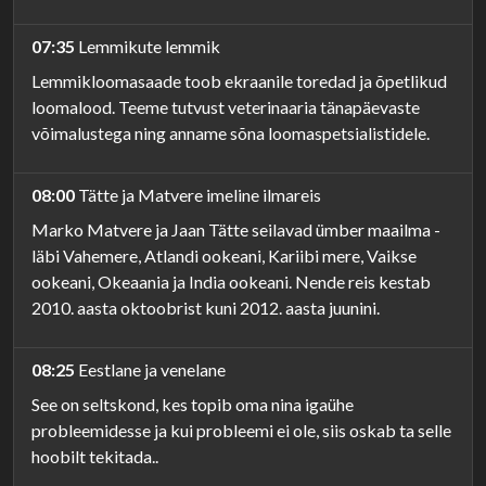
07:35
Lemmikute lemmik
Lemmikloomasaade toob ekraanile toredad ja õpetlikud
loomalood. Teeme tutvust veterinaaria tänapäevaste
võimalustega ning anname sõna loomaspetsialistidele.
08:00
Tätte ja Matvere imeline ilmareis
Marko Matvere ja Jaan Tätte seilavad ümber maailma -
läbi Vahemere, Atlandi ookeani, Kariibi mere, Vaikse
ookeani, Okeaania ja India ookeani. Nende reis kestab
2010. aasta oktoobrist kuni 2012. aasta juunini.
08:25
Eestlane ja venelane
See on seltskond, kes topib oma nina igaühe
probleemidesse ja kui probleemi ei ole, siis oskab ta selle
hoobilt tekitada..