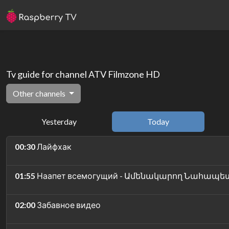
Tv guide for channel ATV Filmzone HD
Other channels
Yesterday
Today
00:30
Лайфхак
01:55
Наапет всемогущий - Ամենակարող Նահապե
02:00
Забавное видео