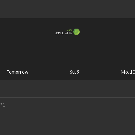
Tomorrow
Su, 9
Mo, 1
տը