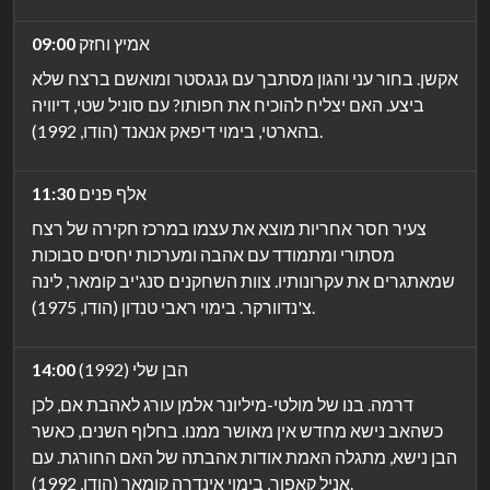
אמיץ וחזק
09:00
אקשן. בחור עני והגון מסתבך עם גנגסטר ומואשם ברצח שלא
ביצע. האם יצליח להוכיח את חפותו? עם סוניל שטי, דיוויה
בהארטי, בימוי דיפאק אנאנד (הודו, 1992).
אלף פנים
11:30
צעיר חסר אחריות מוצא את עצמו במרכז חקירה של רצח
מסתורי ומתמודד עם אהבה ומערכות יחסים סבוכות
שמאתגרים את עקרונותיו. צוות השחקנים סנג'יב קומאר, לינה
צ'נדוורקר. בימוי ראבי טנדון (הודו, 1975).
הבן שלי (1992)
14:00
דרמה. בנו של מולטי-מיליונר אלמן עורג לאהבת אם, לכן
כשהאב נישא מחדש אין מאושר ממנו. בחלוף השנים, כאשר
הבן נישא, מתגלה האמת אודות אהבתה של האם החורגת. עם
אניל קאפור, בימוי אינדרה קומאר (הודו, 1992).