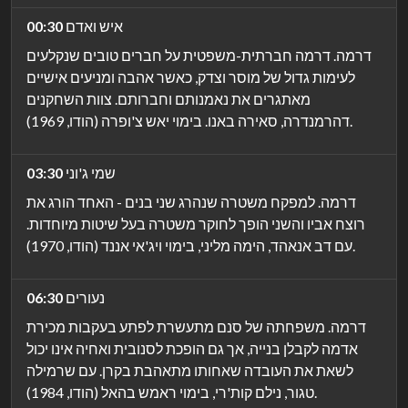
איש ואדם
00:30
דרמה. דרמה חברתית-משפטית על חברים טובים שנקלעים
לעימות גדול של מוסר וצדק, כאשר אהבה ומניעים אישיים
מאתגרים את נאמנותם וחברותם. צוות השחקנים
דהרמנדרה, סאירה באנו. בימוי יאש צ'ופרה (הודו, 1969).
שמי ג'וני
03:30
דרמה. למפקח משטרה שנהרג שני בנים - האחד הורג את
רוצח אביו והשני הופך לחוקר משטרה בעל שיטות מיוחדות.
עם דב אנאהד, הימה מליני, בימוי ויג'אי אננד (הודו, 1970).
נעורים
06:30
דרמה. משפחתה של סנם מתעשרת לפתע בעקבות מכירת
אדמה לקבלן בנייה, אך גם הופכת לסנובית ואחיה אינו יכול
לשאת את העובדה שאחותו מתאהבת בקרן. עם שרמילה
טגור, נילם קות'רי, בימוי ראמש בהאל (הודו, 1984).