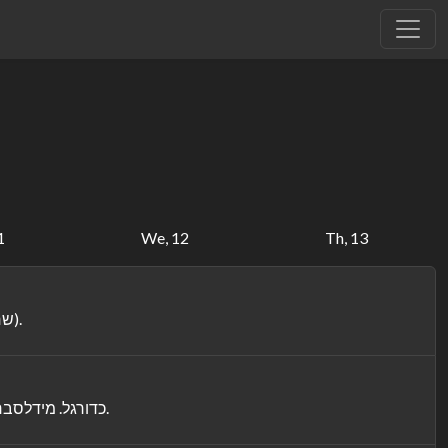
1
We, 12
Th, 13
מגזין שבועי עם כל הסיפורים, מבט מאחורי הקלעים, ראיונות עם מיטב הטניסאים וכל הרגעים המיוחדים מהשבוע החולף בסבב ה-ATP. (שח).
כדורגל. מידלסברו - רקסהאם, גביע הליגה האנגלית, עונת 2026/27. נציגות הצ'מפיונשיפ פותחות רשמית את העונה במאבק על הכרטיס לסיבוב ה-2. (שח).