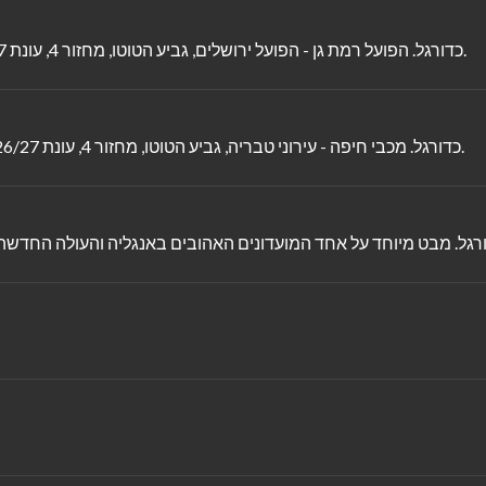
כדורגל. הפועל רמת גן - הפועל ירושלים, גביע הטוטו, מחזור 4, עונת 2026/27. העולה החדשה במפגש מול החבורה של ליאור זדה. (שח).
כדורגל. מכבי חיפה - עירוני טבריה, גביע הטוטו, מחזור 4, עונת 2026/27. הירוקים של בכר מארחים את טבריה וינסו להשיג ניצחון. (שח).