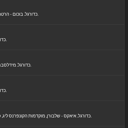
כדורגל. בוכום - הרטה ברלין, הליגה הגרמנית השנייה, מחזור 1, עונת 2026/27. משחק הפתיחה של העונה, עם שני מועדונים ששואפים לחזור לבונדסליגה. (שח).
כדורגל. באיירן מינכן - אסטון וילה, משחק הכנה. אלופת גרמניה מול מחזיקת הליגה האירופית בניסוי כלים מסקרן לקראת עונת 2026/27. (שח).
כדורגל. מידלסברו - רקסהאם, גביע הליגה האנגלית, עונת 2026/27. נציגות הצ'מפיונשיפ פותחות רשמית את העונה במאבק על הכרטיס לסיבוב ה-2. (שח).
כדורגל. באיירן מינכן - אסטון וילה, משחק הכנה. אלופת גרמניה מול מחזיקת הליגה האירופית בניסוי כלים מסקרן לקראת עונת 2026/27. (שח).
כדורגל. איאקס - שלבורן, מוקדמות הקונפרנס ליג, סיבוב 3, עונת 2026/27. אחרי השלושער במשחק הקודם באירופה, אוסקר גלוך ינסה לסייע לאיאקס להשיג מקדמה מול יריבה אירית. (שח).