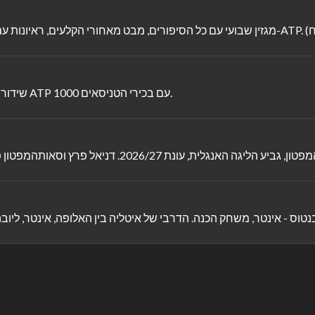
שידור חי! אליפות קנדה הפתוחה ממונטריאול במסגרת סבב המאסטרס ATP 1000 עם בכירי הטניסאים.