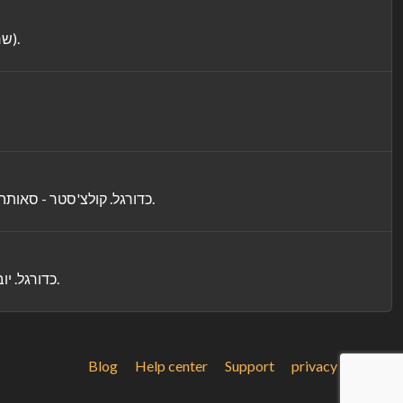
מגזין שבועי עם כל הסיפורים, מבט מאחורי הקלעים, ראיונות עם מיטב הטניסאים וכל הרגעים המיוחדים מהשבוע החולף בסבב ה-ATP. (שח).
כדורגל. קולצ'סטר - סאותהמפטון, גביע הליגה האנגלית, עונת 2026/27. דניאל פרץ וסאותהמפטון פייבוריטים לעלות לסיבוב ה-2 במפגש מול קולצ'סטר מליג 2. (שח).
כדורגל. יובנטוס - אינטר, משחק הכנה. הדרבי של איטליה בין האלופה, אינטר, ליובה של ספאלטי, שנפגשות באוסטרליה לקראת עונת 2026/27. (שח).
Blog
Help center
Support
privacy policy