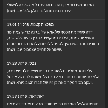
ממיטב מערכוני ארץ נהדרת והפעם כל מה שקרה לשאולי
ואירנה בבית החולים - חלק א'. כ' עב'. (שח).
מפלצות קטנות. פרק 14
19:01
דדה שותל את הכסף של אמא שלו בגינה כדי שיצמח עוד
ומוצא יונה מתה, הילדים מתקשים להבין שהיונה לא ישנה,
ההורים מתחבטים איך לספר לילדיהם על מהו מוות וחוטפים
שיעור על החיים עצמם כ' עב'. (שח).
נבסו. פרק 3
19:28
גילי ותמר מחליטים לעזוב את הבית ויוצאים לחפש דירה,
אלמיטו פותחת בתחרות מול ניצה על תשומת לבה של אורטל
ויעקב מכיר מקרוב את בן זוגו של חברו הטוב גיורא. (שח).
זאת וזאתי. פרק 1
19:59
תותית ומלעיל, הזמרות הכי ''פחות'', מגיעות אל הדודה יראת