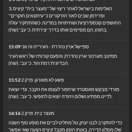
3. האלימות בישראל לאחר ריצוי של ''מעצר בית'' קיציס
ופרידמן שבים לאור הזרקורים כ''עיתונאים חוקרים''
החושפים קונספירציות ושחיתויות במדינה. כשהתחקיר עולה
בתוהו, הם מסיימים אותו בדרך יצירתית. כ' עב' (שח).
ספיישל ארץ נהדרת - העירייה זה אני
15:09
ממיטב מערכוני ארץ נהדרת, והפעם קורותיו של ראש העיר
הבדיונית רמת הוד. כ' עב'. (שח).
פשע לא מאורגן. פרק 2
15:52
מורדי מבקש מאסטרזי שיחפור לעצמו את הקבר, עדי יוצאת
לדייט מפתיע ושלום ויהודה יוצאים לחופשי. כ' עב'. (שח).
מעצר בית. פרק 2
16:16
כדי להתקרב לבנו יונתן, טל מחליט לביים את מופע סוף השנה
שלו מסלון הדירה. באותו הזמן מקבל קיציס הצעה שאי אפשר