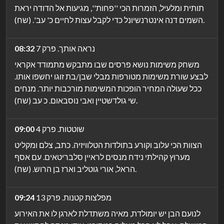
תותית ומלעיל, הזמרות הכי ''פחות'', מגיעות אל הדודה יראת
השמים דנה אינטרנשיונל כדי לקבל עצות לחיים כ' עב'. (שח).
נראה אותך. פרק 7
08:32
משחק משימות נושא פרסים שבו מתבקש מתמודד אקראי
לבצע שורת משימות מטורפות מבלי שבן/בת זוגו יחשפו אותו.
ככל שעולה המחיר הופכות המשימות מורכבות יותר. מנחים
שי גולדשטיין ואבי נוסבאום. כ עב (שח).
שוטטות. פרק 4
09:00
הצוות הכי עלוב וקורע בתולדות הטלוויזיה. כתב, צלם ומקליט
מערוץ קהילתי נידח מנסים לראיין סלבריטאים. עם אסף
הראל, אורי גוטליב וארז בן הרוש. (שח).
מפלצות קטנות. פרק 13
09:24
לנועם הבן יש יומולדת, מאיה משתדלת לארגן לו את האירוע