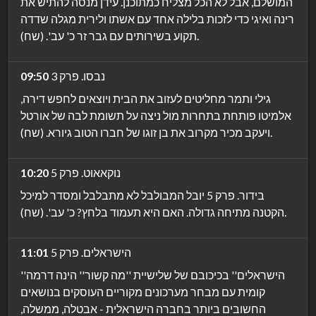
המושלם, אבל לא הכל מצליח כמתוכנן. עידן מנסה להתיש את
רינה ואיגי כדי לזכות בלילה אחד עם אשתו ולירית מגלה שדדה
תקוע בשירותים עם גבר זר כ' עב'. (שח).
נבסו. פרק 3
09:50
גילי ותמר מחליטים לעזוב את הבית ויוצאים לחפש דירה,
אלמיטו פותחת בתחרות מול ניצה על תשומת לבה של אורטל
ויעקב מכיר מקרוב את בן זוגו של חברו הטוב גיורא. (שח).
נוקאאוט. פרק 5
10:20
בידור. פרק 5 יובל המבולבל לא מתבלבל ומסדר למיכל
הקטנה מתיחה גדולה. האם היא תעמוד בלחץ? כ' עב'. (שח).
הישראלים. פרק 5
11:01
''הישראלים'' בכיכובם של שלישיית ''מה קשור'' הינה דרמה
קומית עם מבחר מערכונים מקוריים העוסקים בנושאים
החשובים ביותר בחברה הישראלית - אבטלה, ממשלה,