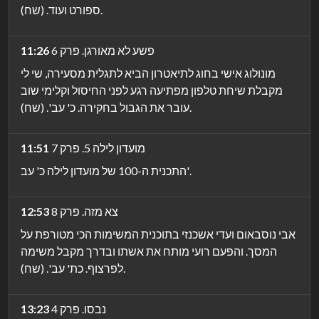
ספורט ועוד. (שח).
פשע לא מאורגן. פרק 6
11:26
מונולוג אישי בחוג לתיאטרון הביא לתגלית מסעירה, שי לי
מקבלת שיחת טלפון מפתיעה רגע לפני החיסול וקלימי שוב
עובר את הגבול בחקירה. כ' עב'. (שח).
מועדון לילה 5. פרק 7
11:51
התכנית ה-100 של מועדון לילה כ' עב'.
צא מזה. פרק 8
12:53
אבי נוסבאום ועדי אשכנזי בתוכנית המשימות הכי מטורפת על
המסך. והפעם רועי מותח את אשתו ובדרך מקבל משימה
לפרצוף. כת' עב'. (שח).
נבסו. פרק 4
13:23