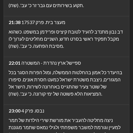
תקוע בשירותים עם גבר זר כ' עב'. (שח).
מעצר בית. פרק 17537
21:38
דב נבון מתנדב להעיד לטובת קיציס ופרידמן במשפט. כשהוא
מקבל תפקיד ראשי בסרט חדש, השניים מחליטים לערוך לו
מסיבת הפתעה. כ' עב'. (שח).
ספיישל ארץ נהדרת - המשטרה
22:01
בהיעדר כל אמון בהחלטות הממשלה, ומול הפרות הסגר בכל
המגזרים, ניצבת משטרת ישראל כמעט חסרת אונים. סיפורו
של שוטר צעיר שהתגייס באחרונה לשירות, הישר אל
המציאות הלא פשוטה של ימי קורונה. כ' עב'. (שח).
נבסו. פרק 4
23:00
ניצה מחליטה להעביר את מורשת שירי הילדות של תמר
למעיין וגורמת למשבר משפחתי ולגילי נמאס שתמר מגוננת