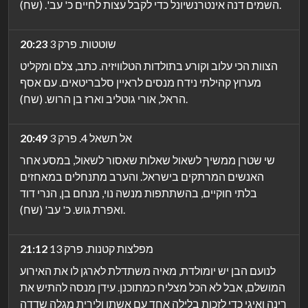
השמים דנה אינטרנשיונל כדי לקבל עצות לחיים כ' עב'. (שח).
שוטטות. פרק 3
20:23
הצוות הכי עלוב וקורע בתולדות הטלוויזיה. כתב, צלם ומקליט
מערוץ קהילתי נידח מנסים לראיין סלבריטאים. עם אסף
הראל, אורי גוטליב וארז בן הרוש. (שח).
אל תשאל 4. פרק 3
20:49
שי שטרן ממשיך לשאול שאלות שאסור לשאול, במסע אחר
האנשים המרתקים בישראל. והערב מתנחלים במאחזים
בלתי חוקיים, בהשתתפות מנשה נוי, מנחם בן, הנרי דוד
ואפרת גוש. כ' עב' (שח).
מפלצות קטנות. פרק 13
21:12
לנועם הבן יש יומולדת, מאיה משתדלת לארגן לו את האירוע
המושלם, אבל לא הכל מצליח כמתוכנן. עידן מנסה להתיש את
רינה ואיגי כדי לזכות בלילה אחד עם אשתו ולירית מגלה שדדה