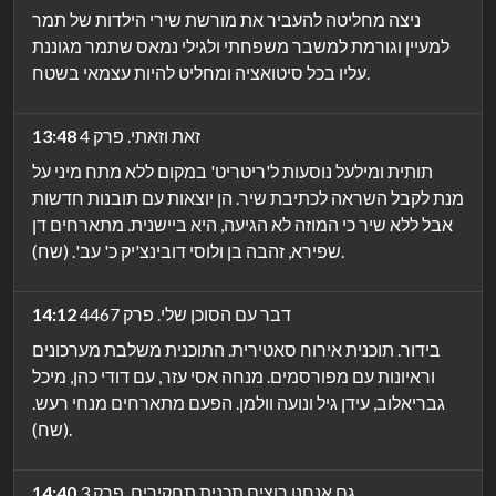
ניצה מחליטה להעביר את מורשת שירי הילדות של תמר
למעיין וגורמת למשבר משפחתי ולגילי נמאס שתמר מגוננת
עליו בכל סיטואציה ומחליט להיות עצמאי בשטח.
זאת וזאתי. פרק 4
13:48
תותית ומילעל נוסעות ל'ריטריט' במקום ללא מתח מיני על
מנת לקבל השראה לכתיבת שיר. הן יוצאות עם תובנות חדשות
אבל ללא שיר כי המוזה לא הגיעה, היא ביישנית. מתארחים דן
שפירא, זהבה בן ולוסי דובינצ'יק כ' עב'. (שח).
דבר עם הסוכן שלי. פרק 4467
14:12
בידור. תוכנית אירוח סאטירית. התוכנית משלבת מערכונים
וראיונות עם מפורסמים. מנחה אסי עזר, עם דודי כהן, מיכל
גבריאלוב, עידן גיל ונועה וולמן. הפעם מתארחים מנחי רעש.
(שח).
גם אנחנו רוצים תכנית תחקירים. פרק 3
14:40