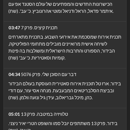
הכישרונות החדשים והמפתיעים של עולם הסטנד אפ עם
איתמר פדאל, הראל ודניאל ומוטי אהרונוביץ. כ' עב'. (שח).
תכנית קיציס. פרק 7
03:47
תכנית אירוח שמסכמת את אירועי השבוע. בתכנית מתארחים
לשיחה אישית מרואיינים מובילים מתחומי הפוליטיקה,
הבידור, הספורט והתרבות הישראלית ומשולבות בה פינות
קומיות וסאטיריות. כ' עב' (שח).
דבר עם הסוכן שלי. פרק 5076
04:34
בידור. ארז טל תוכנית אירוח סאטירית העוסקת בעולם הבידור
ובביצת הסלבריטאים המבעבעת. מנחה אסי עזר, עם דודי
כהן, מיכל גבריאלוב, עידן גיל ונועה וולמן. (שח).
טלוויזיה במיטבה. פרק 13
05:01
בידור. פרק 13 משתתפים יובל סמו והשופט הטרי יאיר ניצני.