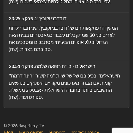
עליו בכל סיטואציה ומחליט להיות עצמאי בשטח. (שח).
דובדבני וקובץ' 2. פרק 5
23:25
המשך הרפתקאותיהם של דובדבני וקובץ', שני חברי ילדות
לוזרים בני 30 שמתקבלים לעבוד כמאבטחים בבית האח
הגדול ובגלל אופיים הבעייתי מסתבכים ומסבכים את
סביבתם בצרות. (שח).
הישראלים - בי''ח רפואה שלמה. פרק 4
23:51
''הישראלים'' בכיכובם של שלישיית ''מה קשור'' הינה דרמה
קומית עם מבחר מערכונים מקוריים העוסקים בנושאים
החשובים ביותר בחברה הישראלית - אבטלה, ממשלה,
ספורט ועוד. (שח).
© 2026 RaspBerry TV
Blog
Help center
Support
privacy policy