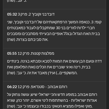
כ' עב'. (שח).
דובדבני וקובץ' 2. פרק 3
05:32
קומי. 3. כנאפה המשך הרפתקאותיהם של דובדבני וקובץ', שני
חברי ילדות לוזרים בני 30 שמתקבלים לעבוד כמאבטחים
בבית האח הגדול ובגלל אופיים הבעייתי מסתבכים ומסבכים
את סביבתם בצרות. (שח).
מפלצות קטנות. פרק 12
05:55
דדה ונועם הבן עושים את המוות לסבא וסבתא בגינה. בינתיים
בבית, רינה ואיגי שוברים את הכלים (ואת הפלאפון ואת
המשקפיים...) ועידן מאבד את זה. כ' עב'. (שח).
רותם אבוהב - סטנדאפ. פרק 12
06:22
רותם אבוהב במופע חדש והכי ישראלי שיש, עושה צחוק על
אגדות ישראליות - בהשתתפות לינוי אשרם, יזהר כהן, שגיא
מוקי ואפילו ממציא הטאקי בכבודו ובעצמו! כ' עב'. (שח).