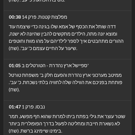
מפלצות קטנות. פרק 14
00:38
דדה שותל את הכסף של אמא שלו בגינה כדי שיצמח עוד
ומוצא יונה מתה, הילדים מתקשים להבין שהיונה לא ישנה,
ההורים מתחבטים איך לספר לילדיהם על מהו מוות וחוטפים
שיעור על החיים עצמם כ' עב'. (שח).
ספיישל ארץ נהדרת - הטורטלים ב'
01:05
ממיטב מערכוני ארץ נהדרת והפעם חלק ב' משפחת טורטל
פותחת בפניכם את הווילה שלה לחוויה בלתי נשכחת. כ' עב'.
(שח).
נבסו. פרק 1
01:47
שוטר עוצר את גילי בפתח ביתו למרות שהוא חף מפשע. תמר
לא נשארת חייבת ומחליטה לפעול בדרך הפופולרית ביותר
בימינו שיימינג ברשת. (שח).