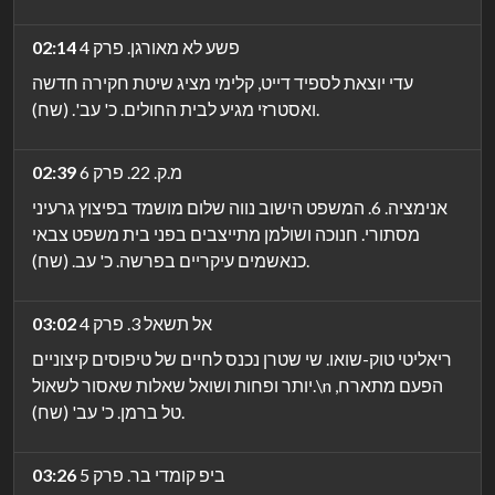
פשע לא מאורגן. פרק 4
02:14
עדי יוצאת לספיד דייט, קלימי מציג שיטת חקירה חדשה
ואסטרזי מגיע לבית החולים. כ' עב'. (שח).
מ.ק. 22. פרק 6
02:39
אנימציה. 6. המשפט הישוב נווה שלום מושמד בפיצוץ גרעיני
מסתורי. חנוכה ושולמן מתייצבים בפני בית משפט צבאי
כנאשמים עיקריים בפרשה. כ' עב. (שח).
אל תשאל 3. פרק 4
03:02
ריאליטי טוק-שואו. שי שטרן נכנס לחיים של טיפוסים קיצוניים
יותר ופחות ושואל שאלות שאסור לשאול.\n הפעם מתארח,
טל ברמן. כ' עב' (שח).
ביפ קומדי בר. פרק 5
03:26