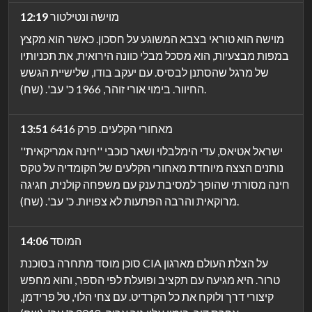
מוישה ונטילטור
12:19
מוישה הוא טוראי בצבא המשוגע על חסכון. כאשר הוא מקצץ
במפות מבצעיות, הוא מסכל מבלי כוונה הירואית, את תכניותיו
של מרגל שהסתנן לבסיס. עם יעקב בודו, שלישיית הגשש
החיוור. בימוי אורי זוהר, 1966 כ' עב'. (שח).
מאחורי הקלעים. פרק 6416
13:51
ישראל אטיאס, עדי הימלבלוי ושאר כוכבי ''חינה אמריקאית''
נותנים הצצה מיוחדת מאחורי הקלעים של הקומדיה על טקס
חינה מסורתי שהופך למסיבת ענק עם משפחה קולנית, חגיגה
מרוקאית והרבה הפתעות לא צפויות. כ' עב'. (שח).
המוסד
14:06
סוכן מוסד מתחרה בסוכנת CIA על הצלת העולם מארגון
טרור. היא מגיעה עם תקציב ופועלת לפי הספר, והוא מחפש
קיצורי דרך ולוקח את כל הקרדיט. עם צחי הלוי, טל פרידמן,