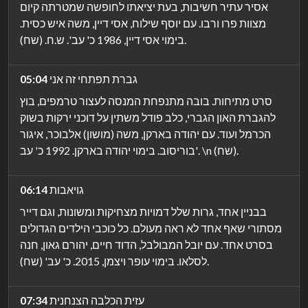
אסיר עתיר חשיבות, בעת יציאתו לחופשה שמטרתה קיום
מצוות פרו ורבו. עם יוסף שילוח, אסי דיין, משה איש כסית.
בימוי אסי דיין, 1986 כ' עב'. ש.ח. (שח).
גברת תפתחי זה אני
05:04
סרט מתיחות. בובה מתנפחת המנסה לעצור טרמפים, בוץ
להגברת האון הגברי, כלב פודל משתין על דוכני ירקות בשוק
הכרמל ועוד. עם יהודה בארקן, משה (מושון) אלבוכר, איגור
בוריסוב. בימוי יהודה בארקן. 1992 כ' עב'. \n (שח).
גויאבות
06:14
בבניין אחד, גרות שלל דמויות מצחיקות ומשונות, וגם דייר
מסתורי שאף אחד לא ראה מעולם. כל כוכבי הילדים הגדולים
בסרט אחד. עם יובל המבולבל, הדוד חיים, יהורם גאון, חנה
לסלאו. בימוי עופר ויצמן, 2015. כ' עב' (שח).
עזית הכלבה הצנחנית
07:34