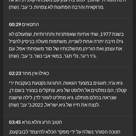
מרוקאית והרבה הפתעות לא צפויות. כ' עב'. (שח).
החטאים
00:29
בשנת 1977, שתי אחיות שאפתניות ותחרותיות, שמעולם לא
גילו חיבה יתרה אחת לשנייה, משתפות פעולה בניסיון להציל
את עצמן ואת הוריהן מהשלכותיו של סוד משפחתי אפל. עם
ג'וי ריגר, נלי תגר. במאי אבי נשר. כ' עב'. (שח).
כאילו אין מחר
02:23
גיא וג'וי, חוגגים במצעד הגאווה. החגיגה נקטעת בעקבות ירי
קטלני, הם נמלטים אל הלופט של גיא, ונתקלים בצעיר בשם דן,
שנראה בהלם מוחלט. גיא מחליט לעזור לדן. לילה שישנה
לנצח את חייו של גיא.ישראל, 2022.כ' עב' (שח).
הטוב הרע והלא נורא
03:45
חנוכה הסוהר נשלח על ידי מפקד הכלא להיצמד לבובקעס,