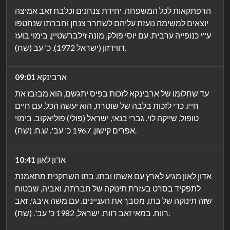
הרפתקאות לכל המשפחה. יחידת צנחנים וכלבת זאב אמיצה
יוצאים למשימה נועזת עליהם לשחרר צנחן וחברתו שנחטפו
ע''י כנופייה ערבית. עם יוסי פולק, מונה זילברשטיין, בימוי בועז
דווידזון (ישראל 1972). כ' עב (שח).
ארבינקא
09:01
עד שחלומו של ארבינקא לזכות בפיס יתגשם, הוא מבזבז את
חייו. כדי לזכות בלבה של שוטרת, הוא יעשה הכל. עם חיים
טופול, שייקה לוי, גברי בנאי, ישראל (פולי) פוליאקוב. בימוי
אפרים קישון. 1967 כ' עב'. ש.ח. (שח).
אדון לאון
10:41
אדון לאון מגיע לארץ עם אשתו ובתו. בתו השחקנית מתאמנת
לתפקיד בסרט בעזרת תינוקה של חברתה, ואביה, שבטוח
שזה תינוקה של בתו, מסבך את העניינים. עם משה איבגי, זאב
רווח. במאי זאב רווח. ישראל, 1982 כ' עב'. (שח).