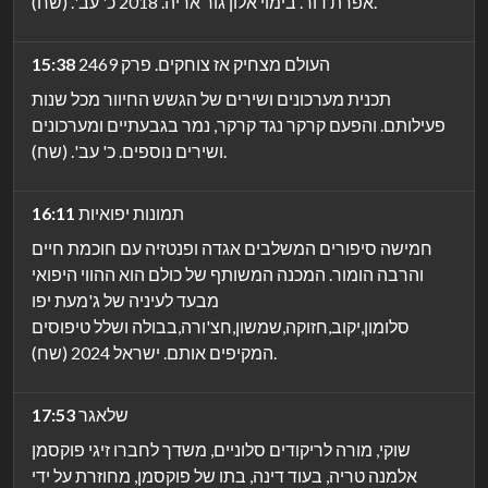
אפרת דור. בימוי אלון גור אריה. 2018 כ' עב'. (שח).
העולם מצחיק אז צוחקים. פרק 2469
15:38
תכנית מערכונים ושירים של הגשש החיוור מכל שנות
פעילותם. והפעם קרקר נגד קרקר, נמר בגבעתיים ומערכונים
ושירים נוספים. כ' עב'. (שח).
תמונות יפואיות
16:11
חמישה סיפורים המשלבים אגדה ופנטזיה עם חוכמת חיים
והרבה הומור. המכנה המשותף של כולם הוא ההווי היפואי
מבעד לעיניה של ג'מעת יפו
סלומון,יקוב,חזוקה,שמשון,חצ'ורה,בבולה ושלל טיפוסים
המקיפים אותם. ישראל 2024 (שח).
שלאגר
17:53
שוקי, מורה לריקודים סלוניים, משדך לחברו זיגי פוקסמן
אלמנה טריה, בעוד דינה, בתו של פוקסמן, מחוזרת על ידי