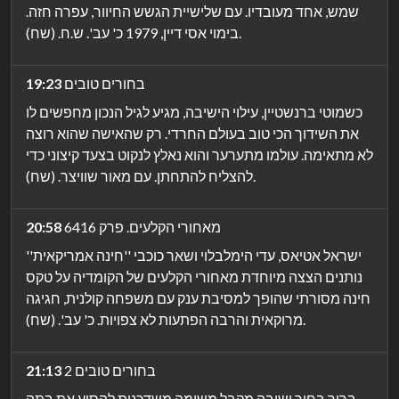
שמש, אחד מעובדיו. עם שלישיית הגשש החיוור, עפרה חזה.
בימוי אסי דיין, 1979 כ' עב'. ש.ח. (שח).
בחורים טובים
19:23
כשמוטי ברנשטיין, עילוי הישיבה, מגיע לגיל הנכון מחפשים לו
את השידוך הכי טוב בעולם החרדי. רק שהאישה שהוא רוצה
לא מתאימה. עולמו מתערער והוא נאלץ לנקוט בצעד קיצוני כדי
להצליח להתחתן. עם מאור שוויצר. (שח).
מאחורי הקלעים. פרק 6416
20:58
ישראל אטיאס, עדי הימלבלוי ושאר כוכבי ''חינה אמריקאית''
נותנים הצצה מיוחדת מאחורי הקלעים של הקומדיה על טקס
חינה מסורתי שהופך למסיבת ענק עם משפחה קולנית, חגיגה
מרוקאית והרבה הפתעות לא צפויות. כ' עב'. (שח).
בחורים טובים 2
21:13
ברוך בחור ישיבה מקבל משימה משדכנית להסיע את בתה