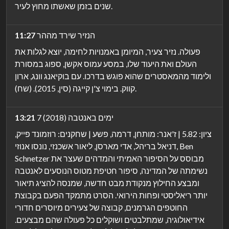
שנים בזמן שאשתו מחוץ לעיר.
הנזיר שירד מההר
11:27
פעולה. נזיר צעיר, המיומן באמנויות לחימה, יוצא לגלות את
העולם ואת היעוד שלו, במסע עמוס אקשן, ספוג במסורת
ולימוד מהמאסטרים שהוא פוגש בדרכו. עם בוקיאנג וונג, ארון
קווק. בימוי צ'ן קייגה (סין, 2015). (שח).
7 ימים באנטבה (2018)
13:21
ציון: 5.82 | ז'אנר: מותחן, דרמה, פשע | שחקנים: רוזמונד פייק,
דניאל בריהל, אדי מארסן, ליאור אשכנזי, נונסו אנוזי, Ben
Schnetzer מבוסס על הסיפור האמיתי והמדהים שעצר את
נשימתה של המדינה, סיפור חטיפת מטוס הנוסעים לאנטבה
ומבצע החילוץ מנקודת מבט חדשה, שמנסה להציג תיאור
יותר ריאליסטי ופחות הירואי. הסרט מתמקד הפעם בקבוצת
החוטפים הגרמנים, קבוצה של צעירים מיוסרים חדורי
אידיאולוגיה, שמתלבטים ושוקלים כל פעולה שהם מבצעים.