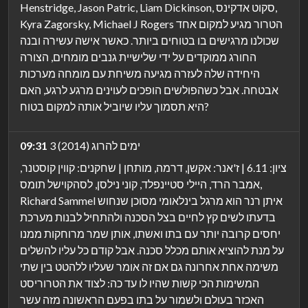
Henstridge, Jason Patric, Liam Dickinson, סקוט אדקינס,
Kyra Zagorsky, Michael J Rogers הטרור מגיע למקום אחד
שכולנו מרגישים בו בטוחים ביותר. כאשר אישה עשירה ובנה
החורג ממוקדים על ידי שלישיית גנבים מומחים, הצורה
היחידה שלה לעזרה מגיעה משיחת עם מומחה מערכות
אבטחה. אבל כשהפולשים הופכים לעוינים מרגע לרגע, האם
היא תסמוך עליו שיוביל אותה למקום בטוח?
3 ימים להרוג (2014)
09:31
ציון: 6.11 | ז'אנר: אקשן, דרמה, מותחן | שחקנים: קווין קוסטנר,
אמבר הרד, היילי סטיינפלד, קוני נילסן, לסהקוישל תומס,
Richard Sammel איתן רנר הוא מרגל בינלאומי מסוכן שנחוש
בדעתו לשים קץ לחיים בצל הסכנה ולהתחיל לבנות מערכת
יחסים קרובה יותר עם בתו ואשתו, אותן שמר מרוחקות ממנו
על מנת להוציא אותם מכלל סכנה. אבל קודם כל עליו להשלים
משימה אחת אחרונה גם אם זה אומר שעליו ללהטט בין שתי
המשימות הכי קשות שהיו לו עד כה: לצוד את הטרוריסט
האכזר בעולם ולשמור על בתו בפעם הראשונה מזה עשר