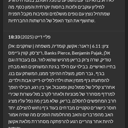
למיליון עוקבים ולזכות בחסות יוקרתית והמון כסף. מה
שמתחיל נוצץ עם נופים מושלמים ומסיבות מקבל תפנית
שחושף את הצד האפל של הרשתות החברתיות.
פליי דייט (2025)
18:33
ציון: 6.11 | ז'אנר: אקשן, קומדיה, משפחה | שחקנים: אלן
ריצ'סון, קווין ג'יימס, Banks Pierce, Benjamin Pajak, אלן
טודיק, שרה צ'וק בריאן מרגיש שהוא לוזר. גם בעבודה וגם
בחייו האישיים. בבילוי עם הילד בגינת המשחקים הוא מבחין
בג'ף , גבר חסון, מוצלח ההיפך ממנו, המשחק עם בנו.
להפתעתו ג'ף מזמין אותו וילדו לפלייט-דייט אבות וילדים,
אחה"צ קליל של סמול טוק ופוטבול. אך בין רגע, הבילוי הופך
למרדף מסחרר של מכוניות ולאחר לקרב מול עשרות שכירי
חרב המחפשים לחסלם. בריאן, שלא מבין מה נפל עליו מציג
חוסר כישורים טקטיים מבדחים בעוד ג'ף נחוש להצילם. יחד
האב מהפרברים והאב מהחלומות הופכים מה שהיה אמור
להיות אחר צהריים רגוע להרפתקה מסחררת מלאת אקשן