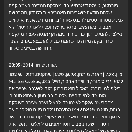
פורסטר, ג'יימס ד'ארסי עובדי מחלקת המדינה האמריקנית
שלחה הודעה לשגרירות האמריקאית בלונדון ,המבקשת
למנוע מטרוריסטים להכנס לארה"ב. וזה מה שמעמיד את קייט
אבבוט, בקו האש, וברגע שהיא הופכת ליעד לחיסול, היא
נאלצת להמלט ותוך כדי טיהור שמה אף מנסה לעצור מתקפת
טרור בקנה מידה גדול, המתוכננת להתבצע בערב השנה
החדשה בטיימס סקוור.
נקודת שוויון (2014)
23:35
ציון: 7.28 | ז'אנר: מותחן, אקשן, פשע | שחקנים: דנזל וושינגטון,
Marton Csokas, קלואי גרייס מורץ, דייוויד הארבור, היילי בנט,
ביל פולמן רוברט מאקול הוא לוחם קומנדו לשעבר שביים את
מותו כדי לחיות חיים שקטים בבוסטון. כשהוא חוזר בו
מהפרישה שלקח לעצמו כדי להציל נערה צעירה העוסקת
בזנות, הוא מוצא את עצמו מתעמת ונלחם פנים מול פנים עם
ארגון רוסי חסר רחמים ואלים. כשמאקול נוקם את כבודם של
חסרי הישע הניצבים חסרי אונים מול אלימות משתקת,
התשוקה של מאקול להילחם למען צדק גוברת על רצונו לחיות