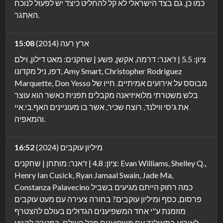
כמו כן, גם בצד הישראלי לא קל להחליט כיצד יש לפעול לנוכח
האתגר.
ארץ רעה (2014)
15:08
ציון: 5.5 | ז'אנר: דרמה, אקשן, פשע | שחקנים: מאט דילון, וילם
דפו, ניל מקדונו, Amy Smart, Christopher Rodriguez
Marquette, Don Yesso מבוסס על אירועים אמיתיים. חייו של
בלש משטרתי מלואיזיאנה מקבלים תפנית כאשר הוא עוצר
את ג'סי ווילנד, רוצח שכיר, אשר בו מעוניינים האף.בי.איי
והמאפיה.
מיליון עוקבים (2024)
16:52
ציון: 4.8 | ז'אנר: מותחן | שחקנים: Evan Williams, Shelley Q.,
Henry Ian Cusick, Ryan Jamaal Swain, Jade Ma,
Constanza Palavecino כמה רחוק הייתם מגיעים בשביל
פרסום, כסף ומיליון עוקבים? בחורה צעירה עם מעט עוקבים
מוזמנת ע"י אחד המשפיענים הגדולים בעולם להצטרף
לאירוע בתאילנד עם משפיענים מכל העולם, במטרה להגיע