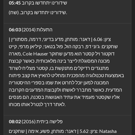
שידורינו יתחדשו בקרוב
05:45
שידורינו יתחדשו בקרוב. (שח).
התעלות (2014)
06:03
ציון: 6.06 | ז'אנר: מותחן, מדע בדיוני, דרמה, מסתורין |
שחקנים: ג'וני דפ, רבקה הול, פול בטאני, קיליאן מרפי, קייט
מארה, Cole Hauser דוקטור ויל קסטר הוא מדען שחוקר
מכונה המסוגלת לייצר בינה מלאכותית. כאשר קבוצת
מתנגדים רדיקלים מתנקשת בו, קסטר מצליח לשרוד
באמצעות טכנולוגיה מהפכנית ומחליט להאיץ את קצב פיתוח
המכונה למען יוכל לחרוט את שמו בספרי ההיסטוריה
המדעית. כאשר מתברר לאשתו ולקבוצת המדענים הקרובה
אליו שקסטר מעמיד את עתיד האנושות בסכנה, הם מנסים
לאתר דרך לנטרל אותו מכוחו.
פלישה ביתית (2016)
08:02
ציון: 5.62 | ז'אנר: מותחן, פשע, אימה | שחקנים: Natasha