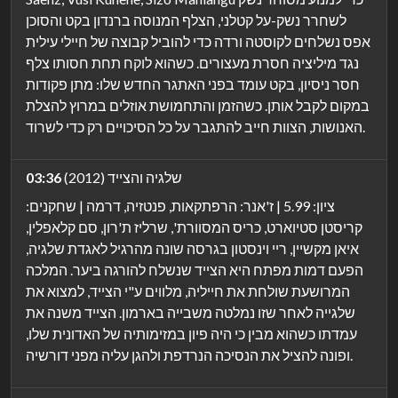
לשחרר נשק-על קטלני, הצלף המנוסה ברנדון בקט והסוכן
אפס נשלחים לקוסטה ורדה כדי להוביל קבוצה של חיילי עילית
נגד מיליציה חסרת מעצורים. כשהוא לוקח תחת חסותו צלף
חסר ניסיון, בקט עומד בפני האתגר החדש שלו: מתן פקודות
במקום לקבל אותן. כשהזמן והתחמושת אוזלים במרוץ להצלת
האנושות, הצוות חייב להתגבר על כל הסיכויים רק כדי לשרוד.
שלגיה והצייד (2012)
03:36
ציון: 5.99 | ז'אנר: הרפתקאות, פנטזיה, דרמה | שחקנים:
קריסטן סטיוארט, כריס המסוורת', שרליז ת'רון, סם קלאפלין,
איאן מקשיין, ריי וינסטון בגרסה שונה מהרגיל לאגדת שלגיה,
הפעם דמות מפתח היא הצייד שנשלח להורגה ביער. המלכה
המרושעת שולחת את חייליה, מלווים ע"י הצייד, למצוא את
שלגייה לאחר שזו נמלטה משבייה בארמון. הצייד משנה את
עמדתו כשהוא מבין כי היה פיון במזימותיה של האדונית שלו,
ופונה להציל את הנסיכה הנרדפת ולהגן עליה מפני דורשיה.