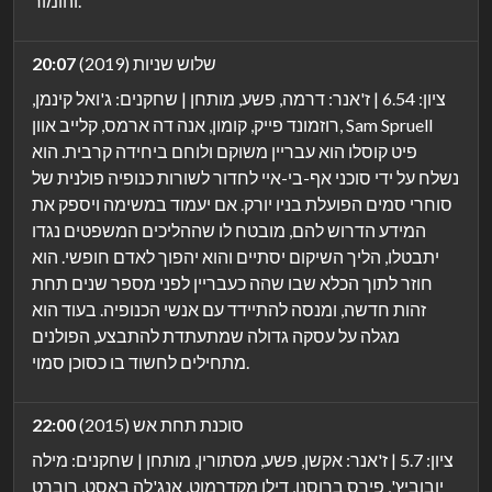
והומור.
שלוש שניות (2019)
20:07
ציון: 6.54 | ז'אנר: דרמה, פשע, מותחן | שחקנים: ג'ואל קינמן,
רוזמונד פייק, קומון, אנה דה ארמס, קלייב אוון, Sam Spruell
פיט קוסלו הוא עבריין משוקם ולוחם ביחידה קרבית. הוא
נשלח על ידי סוכני אף-בי-איי לחדור לשורות כנופיה פולנית של
סוחרי סמים הפועלת בניו יורק. אם יעמוד במשימה ויספק את
המידע הדרוש להם, מובטח לו שההליכים המשפטים נגדו
יתבטלו, הליך השיקום יסתיים והוא יהפוך לאדם חופשי. הוא
חוזר לתוך הכלא שבו שהה כעבריין לפני מספר שנים תחת
זהות חדשה, ומנסה להתיידד עם אנשי הכנופיה. בעוד הוא
מגלה על עסקה גדולה שמתעתדת להתבצע, הפולנים
מתחילים לחשוד בו כסוכן סמוי.
סוכנת תחת אש (2015)
22:00
ציון: 5.7 | ז'אנר: אקשן, פשע, מסתורין, מותחן | שחקנים: מילה
יובוביץ', פירס ברוסנן, דילן מקדרמוט, אנג'לה באסט, רוברט