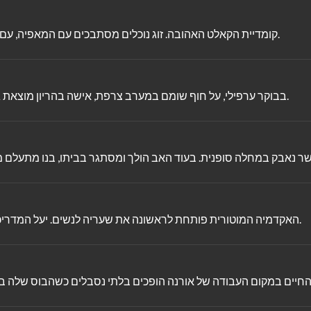
קומדיית הקאלט האהובה. זוג נוכלים מסתבכים עם המאפיה, עם הרב, עם הכלה ועם עצמם. על מנת להתיר את הסבך הם יעשו הכל.
בבוקר ערפילי, על חוף שומם במערב צרפת, אישה בהריון מוצאת גבר חסר הכרה. זהותו אינה ידועה, איש אינו מחפש אותו והוא שותק.
האקדמיה המוטורית פותחת לראשונה את שעריה לנשים. יעל המדריכה ואלונה החניכה ינסו לנפץ את תקרת הזכוכית מול חניכים מגוונים.