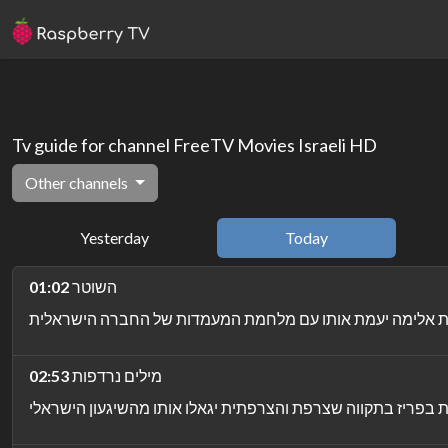
Tv guide for channel FreeTV Movies Israeli HD
Other channels
Yesterday
Today
השוטר
01:02
מילים נרדפות
02:53