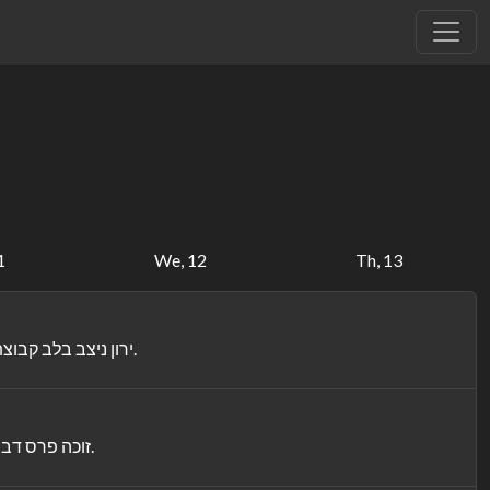
1
We, 12
Th, 13
ירון ניצב בלב קבוצת שוטרי עלית, לוחמי היחידה למלחמה בטרור. מפגש עם קבוצה רדיקלית אלימה יעמת אותו עם מלחמת המעמדות של החברה הישראלית.
זוכה פרס דב הזהב לסרט הטוב ביותר בפסטיבל ברלין 2019. יואב, צעיר ישראלי, נוחת בפריז בתקווה שצרפת והצרפתית יגאלו אותו מהשיגעון הישראלי.