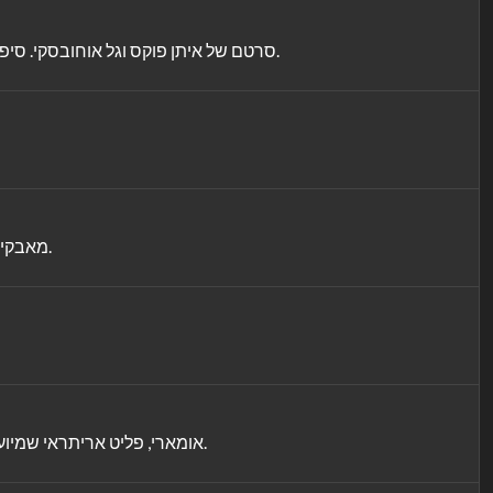
סרטם של איתן פוקס וגל אוחובסקי. סיפורם של 3 שותפים לדירה ברחוב שינקין בתל אביב. חייהם משתנים כשמגיע לדירה בחור פלסטיני שנועם, אחד מהשותפים, פגש במילואים.
מאבקי אגו בין המפקד החדש של טייסת המיראז' לבין סגנו, הוותיק בטייסת, מתפתחים על רקע הכנות לקרב מכריע גורלות במלחמת ששת הימים.
אומארי, פליט אריתראי שמיועד לגירוש, נתפס בטעות כשחקן חיזוק במכבי נתניה. הוא לא יודע לשחק, אך בזכות חכמתו וליבו – יהפוך לכוכב, עד שהעבר ישוב לרדוף אותו.