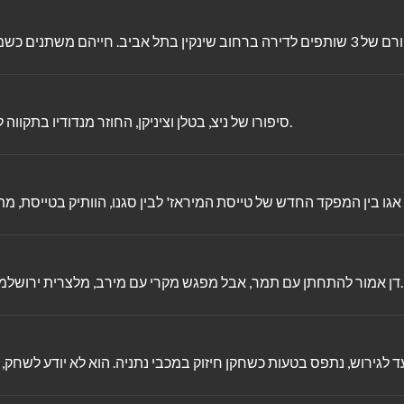
סיפורו של ניצ, בטלן וציניקן, החוזר מנדודיו בתקווה להשיב אליו את חברתו שעזב ומוצא עצמו בשפיץ של מאבק אקולוגי.
דן אמור להתחתן עם תמר, אבל מפגש מקרי עם מירב, מלצרית ירושלמית, מטלטל אותו רומנטית, וגם מחזיר אותו לחלומו הגדול - המוזיקה.