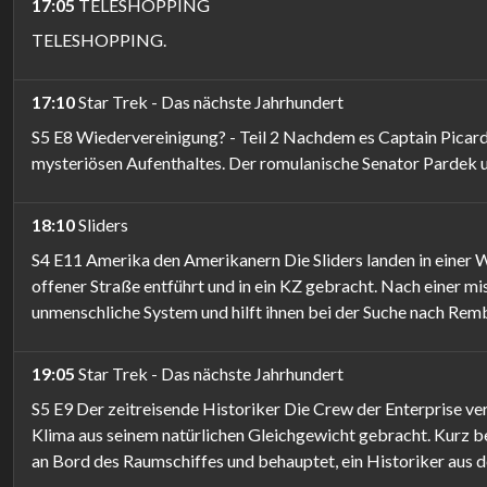
17:05
TELESHOPPING
TELESHOPPING.
17:10
Star Trek - Das nächste Jahrhundert
S5 E8 Wiedervereinigung? - Teil 2 Nachdem es Captain Picard 
mysteriösen Aufenthaltes. Der romulanische Senator Pardek u
18:10
Sliders
S4 E11 Amerika den Amerikanern Die Sliders landen in einer W
offener Straße entführt und in ein KZ gebracht. Nach einer m
unmenschliche System und hilft ihnen bei der Suche nach Rem
19:05
Star Trek - Das nächste Jahrhundert
S5 E9 Der zeitreisende Historiker Die Crew der Enterprise ve
Klima aus seinem natürlichen Gleichgewicht gebracht. Kurz b
an Bord des Raumschiffes und behauptet, ein Historiker aus de