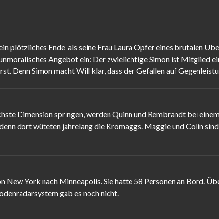
 plötzliches Ende, als seine Frau Laura Opfer eines brutalen Über
 unmoralisches Angebot ein: Der zwielichtige Simon ist Mitglied ei
erst. Denn Simon macht Will klar, dass der Gefallen auf Gegenleist
chste Dimension springen, werden Quinn und Rembrandt bei einem 
denn dort wüteten jahrelang die Kromaggs. Maggie und Colin sind h
.
von New York nach Minneapolis. Sie hatte 58 Personen an Bord. Ü
Bodenradarsystem gab es noch nicht.