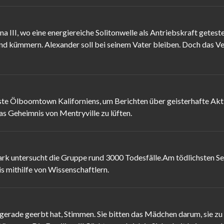
lana III, wo eine energiereiche Solitonwelle als Antriebskraft get
nd kümmern. Alexander soll bei seinem Vater bleiben. Doch das Ver
ste Ölboomtown Kaliforniens, um Berichten über geisterhafte Akt
as Geheimnis von Mentryville zu lüften.
rk untersucht die Gruppe rund 3000 Todesfälle.Am tödlichsten See
s mithilfe von Wissenschaftlern.
e gerade geerbt hat, Stimmen. Sie bitten das Mädchen darum, sie zu 