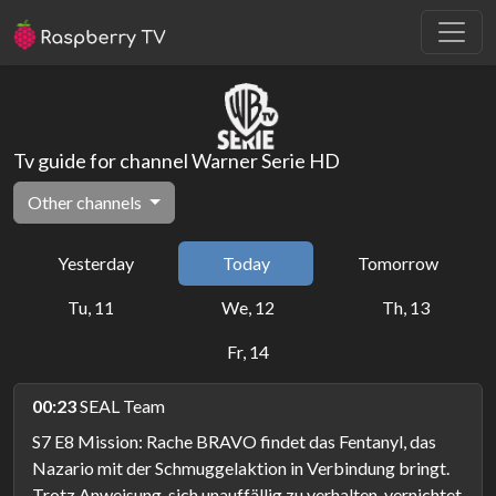
Tv guide for channel Warner Serie HD
Other channels
Yesterday
Today
Tomorrow
Tu, 11
We, 12
Th, 13
Fr, 14
00:23
SEAL Team
S7 E8 Mission: Rache BRAVO findet das Fentanyl, das
Nazario mit der Schmuggelaktion in Verbindung bringt.
Trotz Anweisung, sich unauffällig zu verhalten, vernichtet